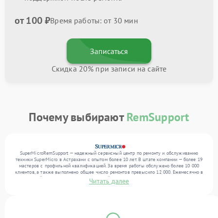
от 100 ₽
Время работы: от 30 мин
Записаться
Скидка 20% при записи на сайте
Почему выбирают
RemSupport
SuperMicroRemSupport — надежный сервисный центр по ремонту и обслуживанию
техники SuperMicro в Астрахани с опытом более 10 лет. В штате компании — более 19
мастеров с профильной квалификацией. За время работы обслужено более 10 000
клиентов, а также выполнено общее число ремонтов превысило 12 000. Ежемесячно в
сервисный центр поступает от 300 устройств, включая , , . Мы работаем с широким
Читать далее
спектром неисправностей и поддерживаем высокий стандарт качества благодаря
отлаженным процессам ремонта.