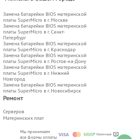
Замена батарейки BIOS материнской
платы SuperMicro в г.
Москва
Замена батарейки BIOS материнской
платы SuperMicro в г.
Санкт-
Петербург
Замена батарейки BIOS материнской
платы SuperMicro в г.
Краснодар
Замена батарейки BIOS материнской
платы SuperMicro в г.
Ростов-на-Дону
Замена батарейки BIOS материнской
платы SuperMicro в г.
Нижний
Новгород
Замена батарейки BIOS материнской
платы SuperMicro в г.
Новосибирск
Замена батарейки BIOS материнской
Ремонт
платы SuperMicro в г.
Екатеринбург
Замена батарейки BIOS материнской
Серверов
платы SuperMicro в г.
Казань
Материнских плат
Замена батарейки BIOS материнской
платы SuperMicro в г.
Воронеж
Замена батарейки BIOS материнской
Мы принимаем
все формы оплаты
платы SuperMicro в г.
Волгоград