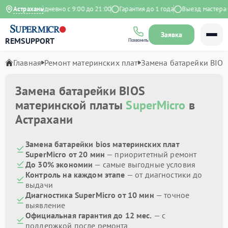
Яндекс
Астрахань
Ежедневно с 9:00 до 21:00
Гарантия до 1 года
Выезд мастера бе
Заявка
REMSUPPORT
Позвонить
Главная
Ремонт материнских плат
Замена батарейки BIOS
Замена батарейки BIOS
материнской платы
SuperMicro
в
Астрахани
Замена батарейки bios материнских плат
SuperMicro от 20 мин
— приоритетный ремонт
До 30% экономии
— самые выгодные условия
Контроль на каждом этапе
— от диагностики до
выдачи
Диагностика SuperMicro от 10 мин
— точное
выявление
Официальная гарантия до 12 мес.
— с
поддержкой после ремонта